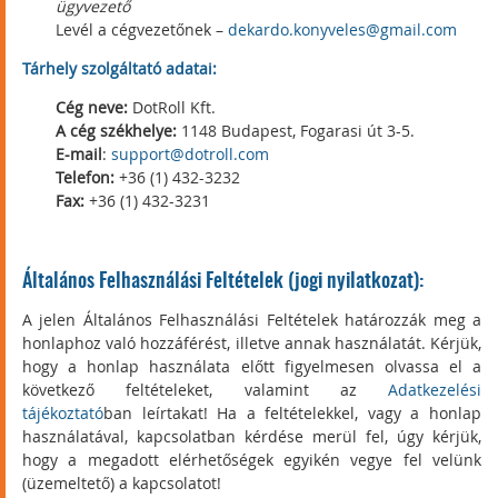
ügyvezető
Levél a cégvezetőnek –
dekardo.konyveles@gmail.com
Tárhely szolgáltató adatai:
Cég neve:
DotRoll Kft.
A cég székhelye:
1148 Budapest, Fogarasi út 3-5.
E-mail
:
support@dotroll.com
Telefon:
+36 (1) 432-3232
Fax:
+36 (1) 432-3231
Általános Felhasználási Feltételek (jogi nyilatkozat):
A jelen Általános Felhasználási Feltételek határozzák meg a
honlaphoz való hozzáférést, illetve annak használatát. Kérjük,
hogy a honlap használata előtt figyelmesen olvassa el a
következő feltételeket, valamint az
Adatkezelési
tájékoztató
ban leírtakat! Ha a feltételekkel, vagy a honlap
használatával, kapcsolatban kérdése merül fel, úgy kérjük,
hogy a megadott elérhetőségek egyikén vegye fel velünk
(üzemeltető) a kapcsolatot!