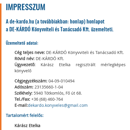
IMPRESSZUM
A de-kardo.hu (a továbbiakban: honlap) honlapot
a DE-KÁRDÓ Könyvviteli és Tanácsadó Kft. üzemelteti.
Üzemeltető adatai:
Cég teljes neve:
DE-KÁRDÓ Könyvviteli és Tanácsadó Kft.
Rövid név:
DE-KÁRDÓ Kft.
Ügyvezető:
Kárász Etelka regisztrált mérlegképes
könyvelő
Cégjegyzékszám:
04-09-010494
Adószám:
23135660-1-04
Székhely:
5940 Tótkomlós, Fő út 68.
Tel./Fax:
+36 (68) 460-764
E-mail:
dekardo.konyveles@gmail.com
Tartalomért felelős:
Kárász Etelka