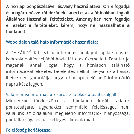
A honlap böngészésével és/vagy használatával Ön elfogadja
és magára nézve kötelezőnek ismeri el az alábbiakban foglalt
Általános Használati Feltételeket. Amennyiben nem fogadja
el ezeket a feltételeket, kérem, hogy ne használhatja a
honlapot!
Weboldalon található információk használata:
A DE-KÁRDÓ Kft. ezt az internetes honlapot tájékoztatás és
kapcsolatépítés céljából hozta létre és üzemelteti. Fenntartja
magának annak jogát, hogy a honlapon található
információkat előzetes bejelentés nélkül megváltoztathassa,
illetve nem garantálja, hogy a honlapon elérhető információ
napra kész legyen.
Valamennyi információ kizárólag tájékoztatásul szolgál!
Mindenkor törekeszünk a honlapon közölt adatok
pontosságára, ugyanakkor semmiféle felelősséget nem
vállalunk az oldalakon megjelenő információk hiányossága,
pontatlansága és az esetleges elírások miatt.
Felelősség korlátozása: