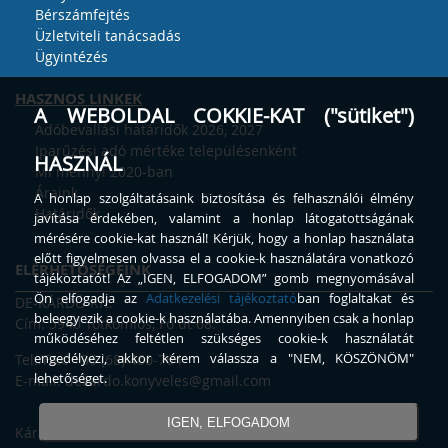
Bérszámfejtés
Üzletviteli tanácsadás
Ügyintézés
HASZNOS LINKEK
A WEBOLDAL COKKIE-KAT ("sütiket")
Adóbevallási határidők 2026, 2027
Iparűzési adó mértéke településenként
HASZNÁL
Mi mennyi 2020-ban
Áraink
A honlap szolgáltatásaink biztosítása és felhasználói élmény
Határidők
javítása érdekében, valamint a honlap látogatottságának
mérésére cookie-kat használ! Kérjük, hogy a honlap használata
előtt figyelmesen olvassa el a cookie-k használatára vonatkozó
ELÉRHETŐSÉGEINK
tájékoztatót! Az „IGEN, ELFOGADOM” gomb megnyomásával
Ön elfogadja az
Adatkezelési tájékoztató
ban foglaltakat és
DE-KÁRDÓ Kft.
beleegyezik a cookie-k használatába. Amennyiben csak a honlap
Cím: 5940 Tótkomlós, Fő út 68.
működéséhez feltétlen szükséges cookie-k használatát
engedélyezi, akkor kérem válassza a "NEM, KÖSZÖNÖM"
Tel./Fax: +36 (68) 460-764
lehetőséget.
E-mail:
dekardo.konyveles@gmail.com
IGEN, ELFOGADOM
Kárász Etelka